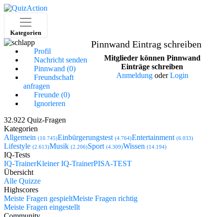
Kategorien
Pinnwand Eintrag schreiben
Profil
Mitglieder können Pinnwand
Nachricht senden
Einträge schreiben
Pinnwand (0)
Anmeldung
oder
Login
Freundschaft
anfragen
Freunde (0)
Ignorieren
32.922 Quiz-Fragen
Kategorien
Allgemein
Einbürgerungstest
Entertainment
(10.745)
(4.764)
(6.033)
Lifestyle
Musik
Sport
Wissen
(2.613)
(2.206)
(4.309)
(14.194)
IQ-Tests
IQ-Trainer
Kleiner IQ-Trainer
PISA-TEST
Übersicht
Alle Quizze
Highscores
Meiste Fragen gespielt
Meiste Fragen richtig
Meiste Fragen eingestellt
Community