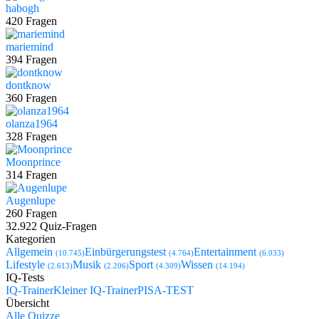
habogh
420 Fragen
mariemind
394 Fragen
dontknow
360 Fragen
olanza1964
328 Fragen
Moonprince
314 Fragen
Augenlupe
260 Fragen
32.922 Quiz-Fragen
Kategorien
Allgemein
Einbürgerungstest
Entertainment
(10.745)
(4.764)
(6.033)
Lifestyle
Musik
Sport
Wissen
(2.613)
(2.206)
(4.309)
(14.194)
IQ-Tests
IQ-Trainer
Kleiner IQ-Trainer
PISA-TEST
Übersicht
Alle Quizze