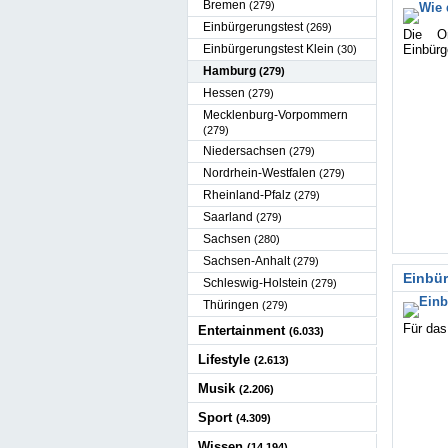
Bremen
(279)
Einbürgerungstest
(269)
Die Or
Einbürgerungstest Klein
Einbürg
(30)
Hamburg
(279)
Hessen
(279)
Mecklenburg-Vorpommern
(279)
Niedersachsen
(279)
Nordrhein-Westfalen
(279)
Rheinland-Pfalz
(279)
Saarland
(279)
Sachsen
(280)
Sachsen-Anhalt
(279)
Einbü
Schleswig-Holstein
(279)
Thüringen
(279)
Für das
Entertainment
(6.033)
Lifestyle
(2.613)
Musik
(2.206)
Sport
(4.309)
Wissen
(14.194)