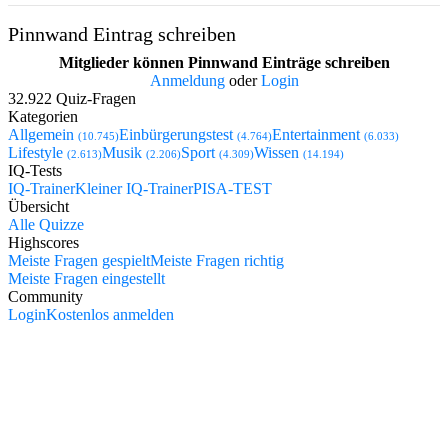
Pinnwand Eintrag schreiben
Mitglieder können Pinnwand Einträge schreiben
Anmeldung
oder
Login
32.922 Quiz-Fragen
Kategorien
Allgemein
Einbürgerungstest
Entertainment
(10.745)
(4.764)
(6.033)
Lifestyle
Musik
Sport
Wissen
(2.613)
(2.206)
(4.309)
(14.194)
IQ-Tests
IQ-Trainer
Kleiner IQ-Trainer
PISA-TEST
Übersicht
Alle Quizze
Highscores
Meiste Fragen gespielt
Meiste Fragen richtig
Meiste Fragen eingestellt
Community
Login
Kostenlos anmelden