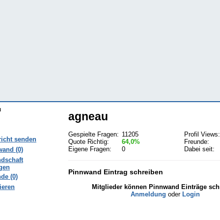
agneau
Gespielte Fragen:
11205
Profil Views:
icht senden
Quote Richtig:
64,0%
Freunde:
Eigene Fragen:
0
Dabei seit:
and (0)
dschaft
gen
Pinnwand Eintrag schreiben
de (0)
ieren
Mitglieder können Pinnwand Einträge sch
Anmeldung
oder
Login