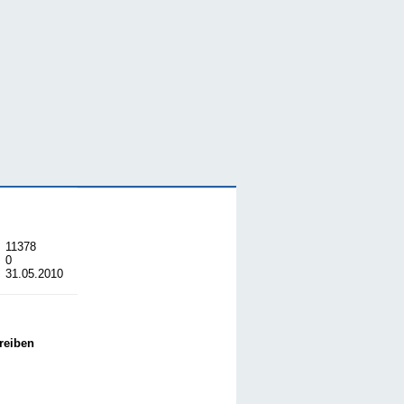
11378
0
31.05.2010
reiben