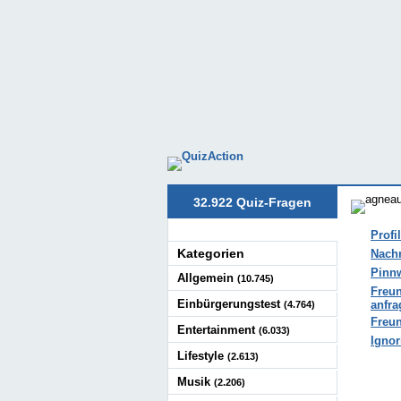
32.922 Quiz-Fragen
Profil
Kategorien
Nachr
Pinnw
Allgemein
(10.745)
Freun
Einbürgerungstest
anfra
(4.764)
Freun
Entertainment
(6.033)
Ignor
Lifestyle
(2.613)
Musik
(2.206)