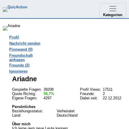
Kategorien
Profil
Nachricht senden
Pinnwand (0)
Freundschaft
anfragen
Freunde (2)
Ignorieren
Ariadne
Gespielte Fragen:
39208
Profil Views:
17511
Quote Richtig:
58,7%
Freunde:
2
Eigene Fragen:
4297
Dabei seit:
22.12.2012
Persönliches
Beziehungsstatus:
Verheiratet
Land:
Deutschland
Über mich
Ich lerne gern neue Leute kennen.