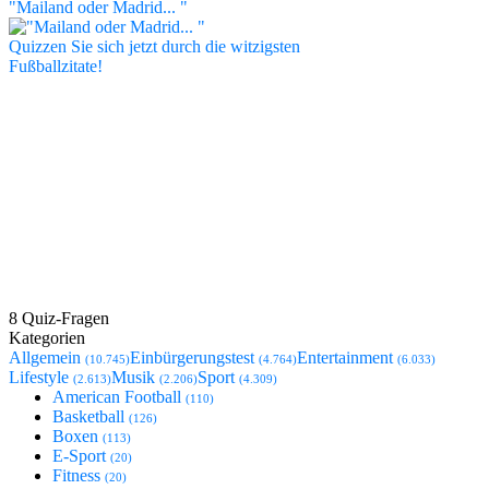
"Mailand oder Madrid... "
Quizzen Sie sich jetzt durch die witzigsten
Fußballzitate!
8 Quiz-Fragen
Kategorien
Allgemein
Einbürgerungstest
Entertainment
(10.745)
(4.764)
(6.033)
Lifestyle
Musik
Sport
(2.613)
(2.206)
(4.309)
American Football
(110)
Basketball
(126)
Boxen
(113)
E-Sport
(20)
Fitness
(20)