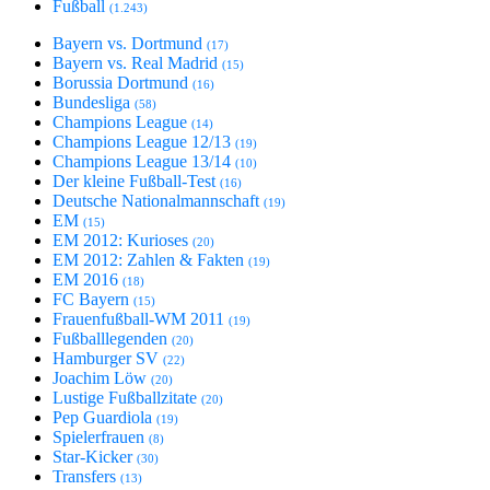
Fußball
(1.243)
Bayern vs. Dortmund
(17)
Bayern vs. Real Madrid
(15)
Borussia Dortmund
(16)
Bundesliga
(58)
Champions League
(14)
Champions League 12/13
(19)
Champions League 13/14
(10)
Der kleine Fußball-Test
(16)
Deutsche Nationalmannschaft
(19)
EM
(15)
EM 2012: Kurioses
(20)
EM 2012: Zahlen & Fakten
(19)
EM 2016
(18)
FC Bayern
(15)
Frauenfußball-WM 2011
(19)
Fußballlegenden
(20)
Hamburger SV
(22)
Joachim Löw
(20)
Lustige Fußballzitate
(20)
Pep Guardiola
(19)
Spielerfrauen
(8)
Star-Kicker
(30)
Transfers
(13)