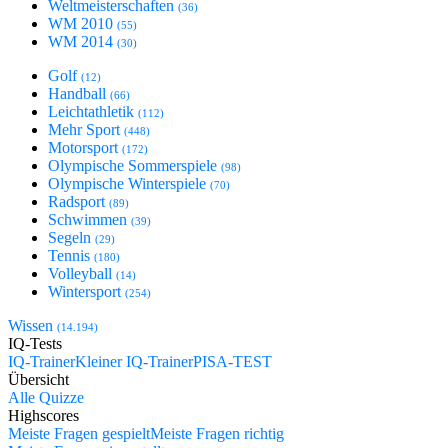
Weltmeisterschaften
(36)
WM 2010
(55)
WM 2014
(30)
Golf
(12)
Handball
(66)
Leichtathletik
(112)
Mehr Sport
(448)
Motorsport
(172)
Olympische Sommerspiele
(98)
Olympische Winterspiele
(70)
Radsport
(89)
Schwimmen
(39)
Segeln
(29)
Tennis
(180)
Volleyball
(14)
Wintersport
(254)
Wissen
(14.194)
IQ-Tests
IQ-Trainer
Kleiner IQ-Trainer
PISA-TEST
Übersicht
Alle Quizze
Highscores
Meiste Fragen gespielt
Meiste Fragen richtig