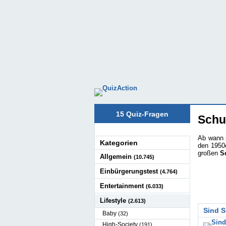
15 Quiz-Fragen
Schu
Ab wann s
Kategorien
den 1950
großen
S
Allgemein
(10.745)
Einbürgerungstest
(4.764)
Entertainment
(6.033)
Lifestyle
(2.613)
Sind S
Baby
(32)
High-Society
(191)