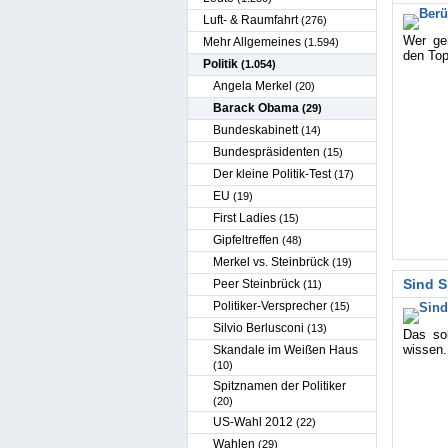
Luft- & Raumfahrt
(276)
Wer ge
Mehr Allgemeines
(1.594)
den Top
Politik
(1.054)
Angela Merkel
(20)
Barack Obama
(29)
Bundeskabinett
(14)
Bundespräsidenten
(15)
Der kleine Politik-Test
(17)
EU
(19)
First Ladies
(15)
Gipfeltreffen
(48)
Merkel vs. Steinbrück
(19)
Sind S
Peer Steinbrück
(11)
Politiker-Versprecher
(15)
Silvio Berlusconi
(13)
Das so
wissen.
Skandale im Weißen Haus
(10)
Spitznamen der Politiker
(20)
US-Wahl 2012
(22)
Wahlen
(29)