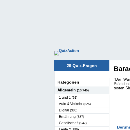
29 Quiz-Fragen
Barac
"Der Wa
Kategorien
Präsiden
testen Si
Allgemein
(10.745)
1 und 1
(31)
Auto & Verkehr
(525)
Digital
(383)
Ernährung
(687)
Gesellschaft
(547)
Berüh
Leute
(1.250)