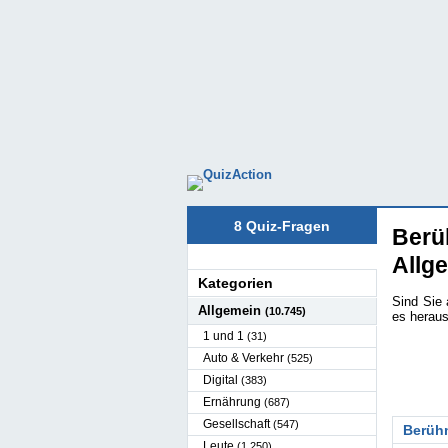
8 Quiz-Fragen
Berü
Allg
Kategorien
Sind Sie 
Allgemein
(10.745)
es heraus
1 und 1
(31)
Auto & Verkehr
(525)
Digital
(383)
Ernährung
(687)
Gesellschaft
(547)
Berüh
Leute
(1.250)