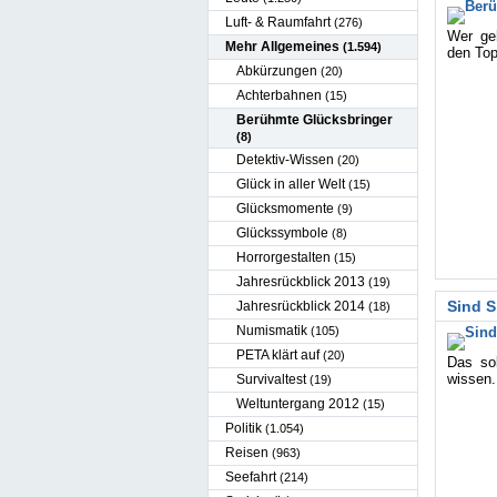
Luft- & Raumfahrt
(276)
Wer ge
Mehr Allgemeines
(1.594)
den Top
Abkürzungen
(20)
Achterbahnen
(15)
Berühmte Glücksbringer
(8)
Detektiv-Wissen
(20)
Glück in aller Welt
(15)
Glücksmomente
(9)
Glückssymbole
(8)
Horrorgestalten
(15)
Jahresrückblick 2013
(19)
Sind S
Jahresrückblick 2014
(18)
Numismatik
(105)
PETA klärt auf
(20)
Das so
wissen.
Survivaltest
(19)
Weltuntergang 2012
(15)
Politik
(1.054)
Reisen
(963)
Seefahrt
(214)