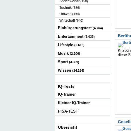
Sprichwörter
(150)
Technik
(386)
Umwelt
(130)
Wirtschaft
(640)
Einbürgerungstest
(4.764)
Berühm
Entertainment
(6.033)
Lifestyle
(2.613)
Kitzbüh
Musik
(2.206)
diese S
Sport
(4.309)
Wissen
(14.194)
IQ-Tests
IQ-Trainer
Kleiner IQ-Trainer
PISA-TEST
Gesell
Übersicht