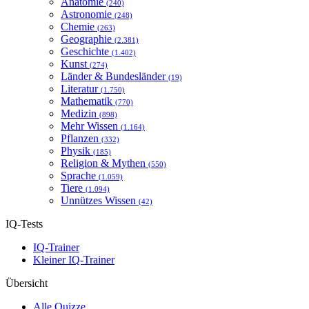
Anatomie
(240)
Astronomie
(248)
Chemie
(263)
Geographie
(2.381)
Geschichte
(1.402)
Kunst
(274)
Länder & Bundesländer
(19)
Literatur
(1.750)
Mathematik
(770)
Medizin
(898)
Mehr Wissen
(1.164)
Pflanzen
(332)
Physik
(185)
Religion & Mythen
(550)
Sprache
(1.059)
Tiere
(1.094)
Unnützes Wissen
(42)
IQ-Tests
IQ-Trainer
Kleiner IQ-Trainer
Übersicht
Alle Quizze