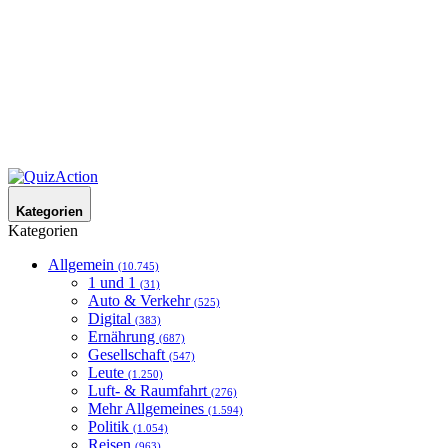
Kategorien
Kategorien
Allgemein
(10.745)
1 und 1
(31)
Auto & Verkehr
(525)
Digital
(383)
Ernährung
(687)
Gesellschaft
(547)
Leute
(1.250)
Luft- & Raumfahrt
(276)
Mehr Allgemeines
(1.594)
Politik
(1.054)
Reisen
(963)