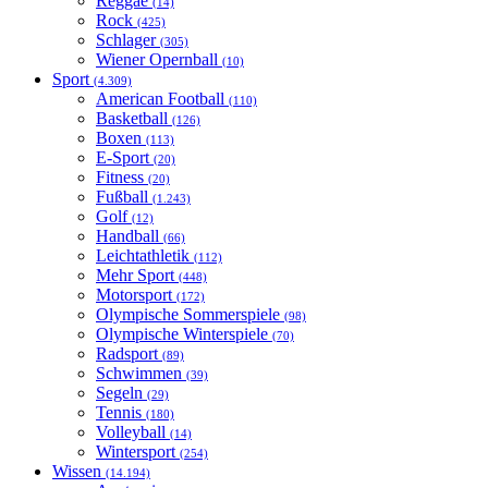
Reggae
(14)
Rock
(425)
Schlager
(305)
Wiener Opernball
(10)
Sport
(4.309)
American Football
(110)
Basketball
(126)
Boxen
(113)
E-Sport
(20)
Fitness
(20)
Fußball
(1.243)
Golf
(12)
Handball
(66)
Leichtathletik
(112)
Mehr Sport
(448)
Motorsport
(172)
Olympische Sommerspiele
(98)
Olympische Winterspiele
(70)
Radsport
(89)
Schwimmen
(39)
Segeln
(29)
Tennis
(180)
Volleyball
(14)
Wintersport
(254)
Wissen
(14.194)