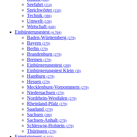
Seefahrt
(214)
Sprichwörter
(150)
Technik
(386)
Umwelt
(130)
Wirtschaft
(640)
Einbürgerungstest
(4.764)
Baden-Württemberg
(279)
Bayern
(279)
Berlin
(279)
Brandenburg
(279)
Bremen
(279)
Einbürgerungstest
(269)
Einbürgerungstest Klein
(30)
Hamburg
(279)
Hessen
(279)
Mecklenburg-Vorpommern
(279)
Niedersachsen
(279)
Nordrhein-Westfalen
(279)
Rheinland-Pfalz
(279)
Saarland
(279)
Sachsen
(280)
Sachsen-Anhalt
(279)
Schleswig-Holstein
(279)
Thüringen
(279)
Entertainment