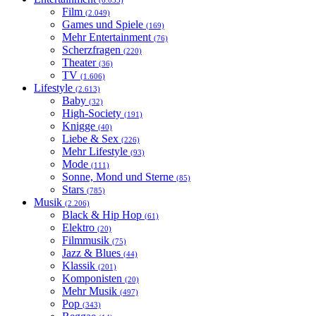
(6.033)
Film
(2.049)
Games und Spiele
(169)
Mehr Entertainment
(76)
Scherzfragen
(220)
Theater
(36)
TV
(1.606)
Lifestyle
(2.613)
Baby
(32)
High-Society
(191)
Knigge
(40)
Liebe & Sex
(226)
Mehr Lifestyle
(93)
Mode
(111)
Sonne, Mond und Sterne
(85)
Stars
(785)
Musik
(2.206)
Black & Hip Hop
(61)
Elektro
(20)
Filmmusik
(75)
Jazz & Blues
(44)
Klassik
(201)
Komponisten
(20)
Mehr Musik
(497)
Pop
(343)