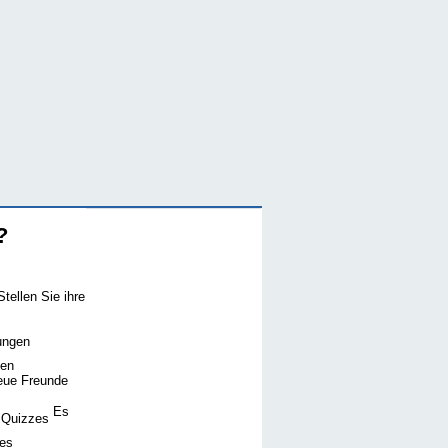
?
tellen Sie ihre
gen
eue Freunde
Es
es