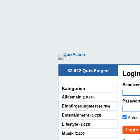
32.922 Quiz-Fragen
Logi
Benutzer
Kategorien
Allgemein
(10.745)
Passwort
Einbürgerungstest
(4.764)
Entertainment
(6.033)
Automa
Lifestyle
(2.613)
Musik
(2.206)