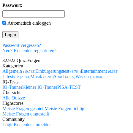
Passwort:
Automatisch einloggen
Passwort vergessen?
Neu? Kostenlos registrieren!
32.922 Quiz-Fragen
Kategorien
Allgemein
Einbürgerungstest
Entertainment
(10.745)
(4.764)
(6.033)
Lifestyle
Musik
Sport
Wissen
(2.613)
(2.206)
(4.309)
(14.194)
IQ-Tests
IQ-Trainer
Kleiner IQ-Trainer
PISA-TEST
Übersicht
Alle Quizze
Highscores
Meiste Fragen gespielt
Meiste Fragen richtig
Meiste Fragen eingestellt
Community
Login
Kostenlos anmelden