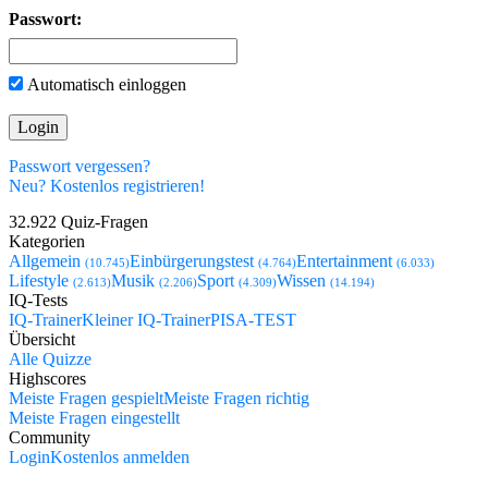
Passwort:
Automatisch einloggen
Passwort vergessen?
Neu? Kostenlos registrieren!
32.922 Quiz-Fragen
Kategorien
Allgemein
Einbürgerungstest
Entertainment
(10.745)
(4.764)
(6.033)
Lifestyle
Musik
Sport
Wissen
(2.613)
(2.206)
(4.309)
(14.194)
IQ-Tests
IQ-Trainer
Kleiner IQ-Trainer
PISA-TEST
Übersicht
Alle Quizze
Highscores
Meiste Fragen gespielt
Meiste Fragen richtig
Meiste Fragen eingestellt
Community
Login
Kostenlos anmelden